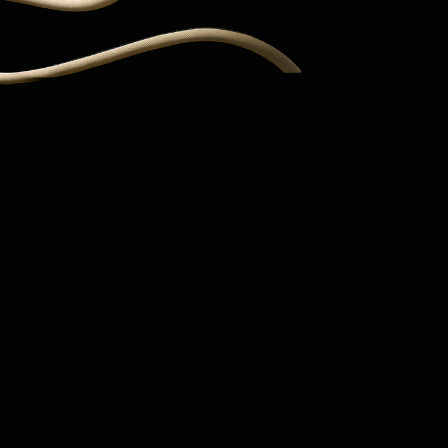
Н
VC —
ТГ КА