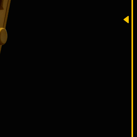
АКТЫ
AYOUT.TEAM
М
3) 911-09-90
3) 554-91-10
GRAM
ПИШЕМ