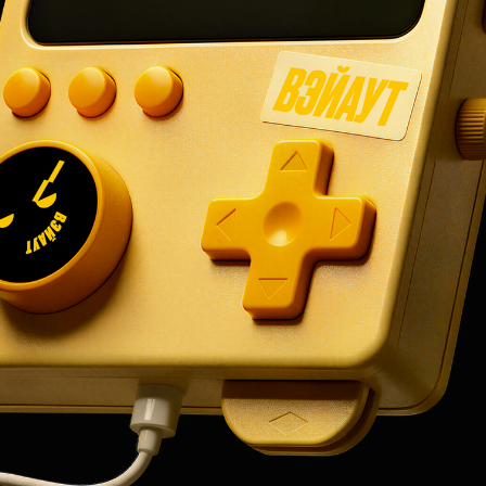
ТЫ
МЫ
.КОНТ
HI@W
АТЫВАЕ
+7 (99
+7 (92
ТАЦИЯ
TELE
.МЫ 