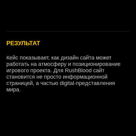
FLYDRONE
САЙТ